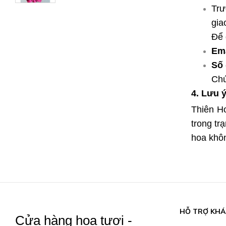
Trư
gia
Để 
Ema
Số 
Chú
4. Lưu 
Thiên H
trong tr
hoa khôn
HỖ TRỢ KH
Cửa hàng hoa tươi -