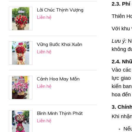
2.3. Phí
Lời Chúc Thịnh Vượng
Thiên Ho
Liên hệ
Với khu 
Lưu ý:
Nế
Vững Bước Khai Xuân
không đ
Liên hệ
2.4. Nhữ
Vào các 
lực giao
Cánh Hoa May Mắn
Liên hệ
kiến ban
hoa đến
3. Chín
Bình Minh Thịnh Phát
Khi nhận
Liên hệ
Nếu