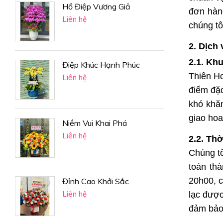
Hồ Điệp Vương Giả
đơn hàng
Liên hệ
chúng tô
2. Dịch 
2.1. Kh
Điệp Khúc Hạnh Phúc
Thiên Ho
Liên hệ
điểm đặc
khó khăn
giao hoa
Niềm Vui Khai Phá
Liên hệ
2.2. Thờ
Chúng tô
toán th
20h00, c
Đỉnh Cao Khởi Sắc
Liên hệ
lạc được
đảm bảo