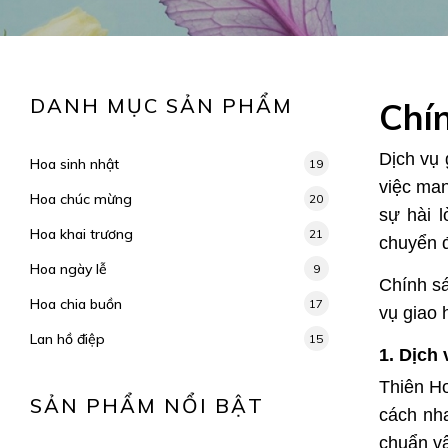
DANH MỤC SẢN PHẨM
Chí
Dịch vụ 
Hoa sinh nhật
19
việc man
Hoa chúc mừng
20
sự hài 
Hoa khai trương
21
chuyển 
Hoa ngày lễ
9
Chính sá
Hoa chia buồn
17
vụ giao 
Lan hồ điệp
15
1. Dịch
Thiên Ho
SẢN PHẨM NỔI BẬT
cách nha
chuẩn vậ