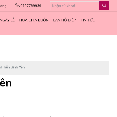
hàng
0797789939
NGÀY LỄ
HOA CHIA BUỒN
LAN HỒ ĐIỆP
TIN TỨC
ời Tiễn Bình Yên
Yên