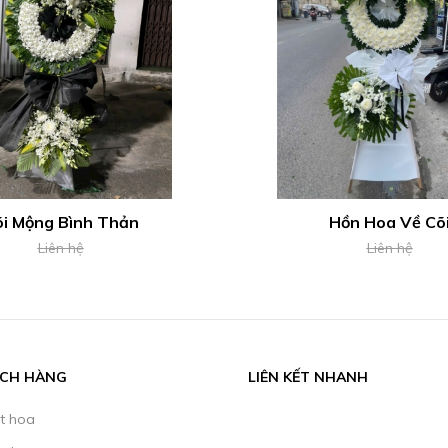
i Mộng Bình Thản
Hồn Hoa Về Cõ
Liên hệ
Liên hệ
ÁCH HÀNG
LIÊN KẾT NHANH
t hoa